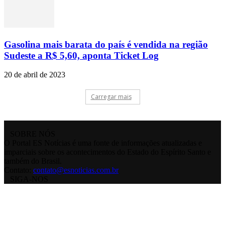
Gasolina mais barata do país é vendida na região
Sudeste a R$ 5,60, aponta Ticket Log
20 de abril de 2023
Carregar mais
SOBRE NÓS
O Portal ES Notícias é uma fonte de informações atualizadas e
imparciais sobre os acontecimentos do Estado do Espírito Santo e
também do Brasil.
Contato:
contato@esnoticias.com.br
SIGA-NOS