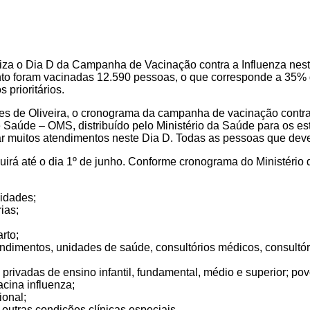
aliza o Dia D da Campanha de Vacinação contra a Influenza nes
to foram vacinadas 12.590 pessoas, o que corresponde a 35% 
prioritários.
 de Oliveira, o cronograma da campanha de vacinação contra 
 Saúde – OMS, distribuído pelo Ministério da Saúde para os es
r muitos atendimentos neste Dia D. Todas as pessoas que devem
guirá até o dia 1º de junho. Conforme cronograma do Ministério
idades;
ias;
rto;
endimentos, unidades de saúde, consultórios médicos, consultór
privadas de ensino infantil, fundamental, médio e superior; po
cina influenza;
ional;
outras condições clínicas especiais.