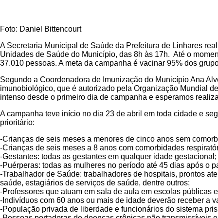
Foto: Daniel Bittencourt
A Secretaria Municipal de Saúde da Prefeitura de Linhares re
Unidades de Saúde do Município, das 8h às 17h. Até o momen
37.010 pessoas. A meta da campanha é vacinar 95% dos grupos 
Segundo a Coordenadora de Imunização do Município Ana Alves
imunobiológico, que é autorizado pela Organização Mundial de
intenso desde o primeiro dia de campanha e esperamos realiza
A campanha teve início no dia 23 de abril em toda cidade e se
prioritário:
-Crianças de seis meses a menores de cinco anos sem comorb
-Crianças de seis meses a 8 anos com comorbidades respiratór
-Gestantes: todas as gestantes em qualquer idade gestacional;
-Puérperas: todas as mulheres no período até 45 dias após o pa
-Trabalhador de Saúde: trabalhadores de hospitais, prontos at
saúde, estagiários de serviços de saúde, dentre outros;
-Professores que atuam em sala de aula em escolas públicas e 
-Indivíduos com 60 anos ou mais de idade deverão receber a va
-População privada de liberdade e funcionários do sistema pris
-Pessoas portadoras de doenças crônicas não transmissíveis e 