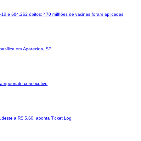
-19 e 684.262 óbitos; 470 milhões de vacinas foram aplicadas
basílica em Aparecida, SP
 campeonato consecutivo
udeste a R$ 5,60, aponta Ticket Log