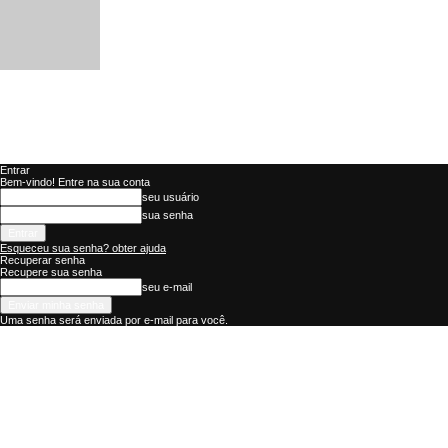
Entrar
Bem-vindo! Entre na sua conta
seu usuário
sua senha
Esqueceu sua senha? obter ajuda
Recuperar senha
Recupere sua senha
seu e-mail
Uma senha será enviada por e-mail para você.
ES
NOTÍCIAS