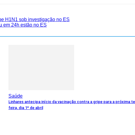
ripe H1N1 sob investigação no ES
eu em 24h estão no ES
Saúde
Linhares antecipa início da vacinação contra a gripe para a próxima t
feira, dia 1º de abril