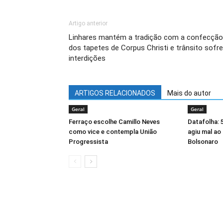
Artigo anterior
Linhares mantém a tradição com a confecção
dos tapetes de Corpus Christi e trânsito sofre
interdições
ARTIGOS RELACIONADOS
Mais do autor
Geral
Geral
Ferraço escolhe Camillo Neves
Datafolha:
como vice e contempla União
agiu mal ao 
Progressista
Bolsonaro