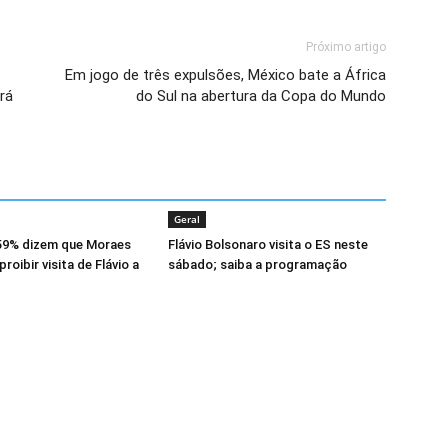
Próximo artigo
Em jogo de três expulsões, México bate a África
rá
do Sul na abertura da Copa do Mundo
Geral
 59% dizem que Moraes
Flávio Bolsonaro visita o ES neste
proibir visita de Flávio a
sábado; saiba a programação