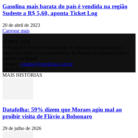
Gasolina mais barata do país é vendida na região
Sudeste a R$ 5,60, aponta Ticket Log
20 de abril de 2023
Carregar mais
SOBRE NÓS
O Portal ES Notícias é uma fonte de informações atualizadas e
imparciais sobre os acontecimentos do Estado do Espírito Santo e
também do Brasil.
Contato:
contato@esnoticias.com.br
SIGA-NOS
MAIS HISTÓRIAS
Datafolha: 59% dizem que Moraes agiu mal ao
proibir visita de Flávio a Bolsonaro
29 de julho de 2026