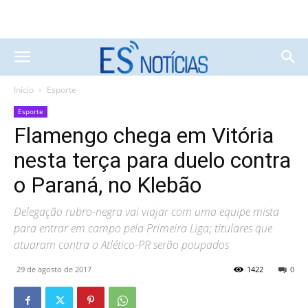
Início
Esporte
Esporte
Flamengo chega em Vitória
nesta terça para duelo contra
o Paraná, no Klebão
Delegação rubro-negra vai viajar com uma equipe mista
para entrar em campo pela Primeira Liga; titulares que
atuaram contra o Atlético-PR serão poupados
29 de agosto de 2017
1422
0