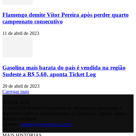
Flamengo demite Vítor Pereira após perder quarto
campeonato consecutivo
11 de abril de 2023
Gasolina mais barata do país é vendida na região
Sudeste a R$ 5,60, aponta Ticket Log
20 de abril de 2023
Carregar mais
SOBRE NÓS
O Portal ES Notícias é uma fonte de informações atualizadas e
imparciais sobre os acontecimentos do Estado do Espírito Santo e
também do Brasil.
Contato:
contato@esnoticias.com.br
SIGA-NOS
MAIS HISTÓRIAS