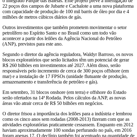
o Integrado Parque das Baleias. Esse projeto prevê a interligação de
22 poços dos campos de Jubarte e Cachalote a uma nova plataforma
com capacidade de produção de 100 mil barris de óleo por dia e 4
milhões de metros cúbicos diários de gás.
Outros investimentos que também prometem movimentar o setor
petrolífero no Espírito Santo e no Brasil como um todo vão
acontecer a partir dos leilões da Agência Nacional do Petróleo
(ANP), previstos para este ano.
Segundo o diretor da agência reguladora, Waldyr Barroso, os novos
blocos exploratórios que serão licitados têm um potencial de gerar
R$ 260 bilhões em investimentos até 2027. Além disso, serão
responsáveis pelo incremento de cerca de 300 poços offshore (em
mar) e a instalação de 17 FPSOs (unidade flutuante de produção,
armazenamento e transferência de petróleo e gás).
Em setembro, 31 blocos onshore (em terra) e offshore do Estado
serão ofertados na 14ª Rodada. Pelos cálculos da ANP, as novas
áreas vão atrair cerca de R$ 50 bilhões em negócios.
O diretor frisou a importância dos leilões para a indústria e lembrou
como os cinco anos sem rodadas (2008-2013) fizeram com que as
atividades exploratórias praticamente cessassem. Enquanto em 2012
haviam aproximadamente 100 sondas perfurando no país, em 2016
foram apenas 17. O declínio também foi acentuado na quantidade de