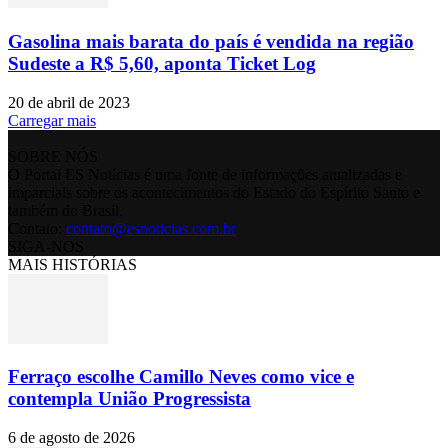
Gasolina mais barata do país é vendida na região
Sudeste a R$ 5,60, aponta Ticket Log
20 de abril de 2023
Carregar mais
SOBRE NÓS
O Portal ES Notícias é uma fonte de informações atualizadas e
imparciais sobre os acontecimentos do Estado do Espírito Santo e
também do Brasil.
Contato:
contato@esnoticias.com.br
SIGA-NOS
MAIS HISTÓRIAS
Ferraço escolhe Camillo Neves como vice e
contempla União Progressista
6 de agosto de 2026