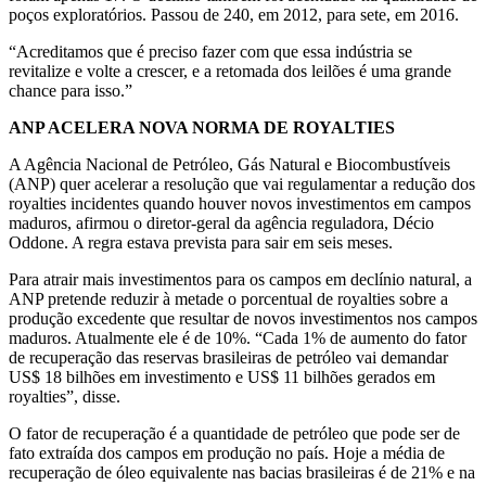
poços exploratórios. Passou de 240, em 2012, para sete, em 2016.
“Acreditamos que é preciso fazer com que essa indústria se
revitalize e volte a crescer, e a retomada dos leilões é uma grande
chance para isso.”
ANP ACELERA NOVA NORMA DE ROYALTIES
A Agência Nacional de Petróleo, Gás Natural e Biocombustíveis
(ANP) quer acelerar a resolução que vai regulamentar a redução dos
royalties incidentes quando houver novos investimentos em campos
maduros, afirmou o diretor-geral da agência reguladora, Décio
Oddone. A regra estava prevista para sair em seis meses.
Para atrair mais investimentos para os campos em declínio natural, a
ANP pretende reduzir à metade o porcentual de royalties sobre a
produção excedente que resultar de novos investimentos nos campos
maduros. Atualmente ele é de 10%. “Cada 1% de aumento do fator
de recuperação das reservas brasileiras de petróleo vai demandar
US$ 18 bilhões em investimento e US$ 11 bilhões gerados em
royalties”, disse.
O fator de recuperação é a quantidade de petróleo que pode ser de
fato extraída dos campos em produção no país. Hoje a média de
recuperação de óleo equivalente nas bacias brasileiras é de 21% e na