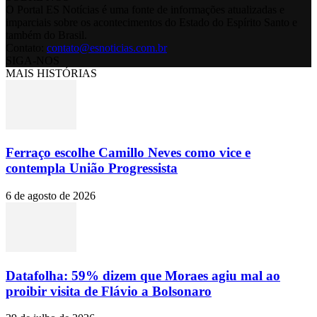
O Portal ES Notícias é uma fonte de informações atualizadas e
imparciais sobre os acontecimentos do Estado do Espírito Santo e
também do Brasil.
Contato:
contato@esnoticias.com.br
SIGA-NOS
MAIS HISTÓRIAS
Ferraço escolhe Camillo Neves como vice e
contempla União Progressista
6 de agosto de 2026
Datafolha: 59% dizem que Moraes agiu mal ao
proibir visita de Flávio a Bolsonaro