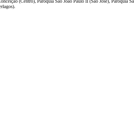
onceição (Centro), Paróquia São João Paulo II (São José), Paróquia S
rlagos).