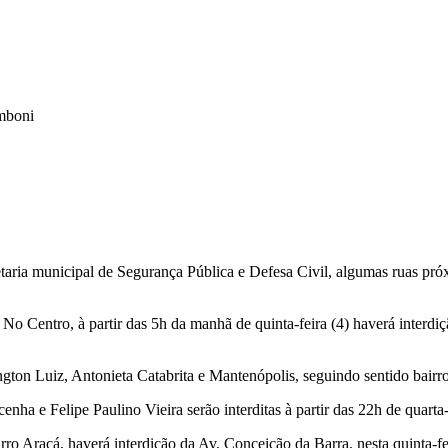
omboni
ria municipal de Segurança Pública e Defesa Civil, algumas ruas próxim
 Centro, à partir das 5h da manhã de quinta-feira (4) haverá interdi
ton Luiz, Antonieta Catabrita e Mantenópolis, seguindo sentido bairro J
ha e Felipe Paulino Vieira serão interditas à partir das 22h de quarta-fe
ro Araçá, haverá interdição da Av. Conceição da Barra, nesta quinta-fei