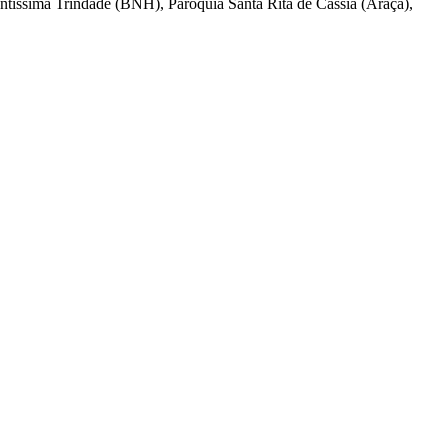
antíssima Trindade (BNH), Paróquia Santa Rita de Cássia (Araçá),