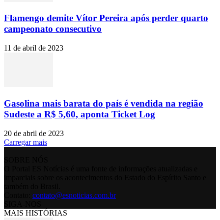
Flamengo demite Vítor Pereira após perder quarto
campeonato consecutivo
11 de abril de 2023
Gasolina mais barata do país é vendida na região
Sudeste a R$ 5,60, aponta Ticket Log
20 de abril de 2023
Carregar mais
SOBRE NÓS
O Portal ES Notícias é uma fonte de informações atualizadas e
imparciais sobre os acontecimentos do Estado do Espírito Santo e
também do Brasil.
Contato:
contato@esnoticias.com.br
SIGA-NOS
MAIS HISTÓRIAS