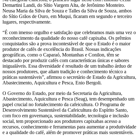
Demartini Landi, do Sítio Vargem Alta, de Jerônimo Monteiro.
Neusa Maria da Silva de Souza e Talles da Silva de Souza, ambos
do Sítio Grãos de Ouro, em Muqui, ficaram em segundo e terceiro
lugares, respectivamente.
“É com imenso orgulho e satisfação que celebramos mais uma vez o
reconhecimento da qualidade do nosso café capixaba. Os prêmios
conquistados são a prova incontestável de que o Estado é o maior
produtor de cafés de excelência do Brasil. Nossas indicações
geográficas, como o Caparaó, Montanhas e Conilon, têm se
destacado por produzir cafés com características únicas e sabores
inigualáveis. Essa diversidade é resultado de um trabalho árduo de
nossos produtores, que aliam tradição e conhecimento técnico a
práticas sustentáveis”, afirmou o secretário de Estado da Agricultura,
Abastecimento, Aquicultura e Pesca, Enio Bergoli.
O Governo do Estado, por meio da Secretaria da Agricultura,
Abastecimento, Aquicultura e Pesca (Seag), tem desempenhado um
papel crucial no fortalecimento da cafeicultura. O Programa de
Desenvolvimento Sustentável da Cafeicultura do Espírito Santo,
com foco em governança, sustentabilidade, tecnologia e inclusão
social, tem proporcionado aos produtores capixabas acesso a
recursos, conhecimento e ferramentas para aumentar a produtividade
e a qualidade do café, além de promover práticas mais sustentáveis.