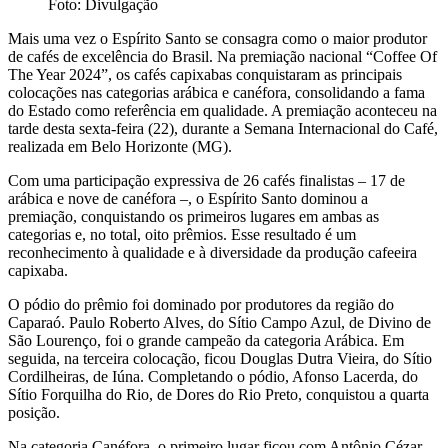
Foto: Divulgação
Mais uma vez o Espírito Santo se consagra como o maior produtor
de cafés de excelência do Brasil. Na premiação nacional “Coffee Of
The Year 2024”, os cafés capixabas conquistaram as principais
colocações nas categorias arábica e canéfora, consolidando a fama
do Estado como referência em qualidade. A premiação aconteceu na
tarde desta sexta-feira (22), durante a Semana Internacional do Café,
realizada em Belo Horizonte (MG).
Com uma participação expressiva de 26 cafés finalistas – 17 de
arábica e nove de canéfora –, o Espírito Santo dominou a
premiação, conquistando os primeiros lugares em ambas as
categorias e, no total, oito prêmios. Esse resultado é um
reconhecimento à qualidade e à diversidade da produção cafeeira
capixaba.
O pódio do prêmio foi dominado por produtores da região do
Caparaó. Paulo Roberto Alves, do Sítio Campo Azul, de Divino de
São Lourenço, foi o grande campeão da categoria Arábica. Em
seguida, na terceira colocação, ficou Douglas Dutra Vieira, do Sítio
Cordilheiras, de Iúna. Completando o pódio, Afonso Lacerda, do
Sítio Forquilha do Rio, de Dores do Rio Preto, conquistou a quarta
posição.
Na categoria Canéfora, o primeiro lugar ficou com Antônio Cézar