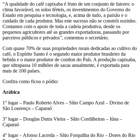
“A qualidade do café capixaba é fruto de um conjunto de fatores: o
clima favorável, os solos férteis, os investimentos do Governo do
Estado em pesquisa e tecnologia, e, acima de tudo, a paixão e o
cuidado de cada produtor. Mas este sucesso não se constrói sozinho.
Contamos com o apoio de toda a cadeia produtiva, desde os
pequenos agricultores até as grandes exportadoras, passando por
parceiros públicos e privados”, comentou o secretário.
Com quase 70% de suas propriedades rurais dedicadas ao cultivo do
café, o Espírito Santo é o segundo maior produtor brasileiro da
bebida e o maior produtor de conilon do País. A produção capixaba,
que ultrapassa 10 milhões de sacas anualmente, é exportada para
mais de 100 países.
Confira como ficou o pódio:
Arábica
1° lugar – Paulo Roberto Alves – Sítio Campo Azul – Divino de
São Lourenço – Caparaó
3° lugar – Douglas Dutra Vieira – Sítio Cordilheiras – Iúna –
Caparaó
4° lugar – Afonso Lacerda – Sítio Forquilha do Rio – Dores do Rio