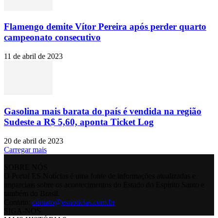
Flamengo demite Vítor Pereira após perder quarto
campeonato consecutivo
11 de abril de 2023
Gasolina mais barata do país é vendida na região
Sudeste a R$ 5,60, aponta Ticket Log
20 de abril de 2023
Carregar mais
SOBRE NÓS
O Portal ES Notícias é uma fonte de informações atualizadas e
imparciais sobre os acontecimentos do Estado do Espírito Santo e
também do Brasil.
Contato:
contato@esnoticias.com.br
SIGA-NOS