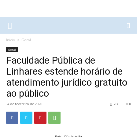
Início
Geral
Geral
Faculdade Pública de
Linhares estende horário de
atendimento jurídico gratuito
ao público
4 de fevereiro de 2020
760
0
Foto: Divulgação