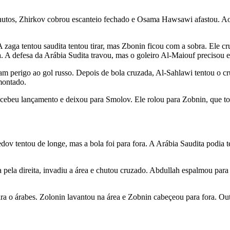
minutos, Zhirkov cobrou escanteio fechado e Osama Hawsawi afastou. A
zaga tentou saudita tentou tirar, mas Zbonin ficou com a sobra. Ele c
 A defesa da Arábia Sudita travou, mas o goleiro Al-Maiouf precisou e
am perigo ao gol russo. Depois de bola cruzada, Al-Sahlawi tentou o c
montado.
ecebeu lançamento e deixou para Smolov. Ele rolou para Zobnin, que to
v tentou de longe, mas a bola foi para fora. A Arábia Saudita podia t
 pela direita, invadiu a área e chutou cruzado. Abdullah espalmou para 
ara o árabes. Zolonin lavantou na área e Zobnin cabeçeou para fora. Ou