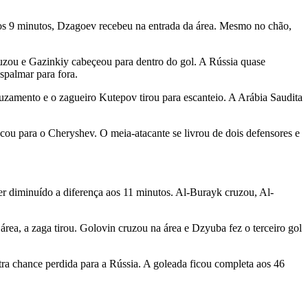
os 9 minutos, Dzagoev recebeu na entrada da área. Mesmo no chão,
ruzou e Gazinkiy cabeçeou para dentro do gol. A Rússia quase
spalmar para fora.
ruzamento e o zagueiro Kutepov tirou para escanteio. A Arábia Saudita
cou para o Cheryshev. O meia-atacante se livrou de dois defensores e
er diminuído a diferença aos 11 minutos. Al-Burayk cruzou, Al-
área, a zaga tirou. Golovin cruzou na área e Dzyuba fez o terceiro gol
tra chance perdida para a Rússia. A goleada ficou completa aos 46