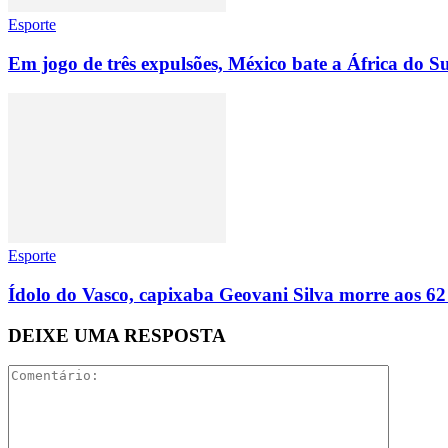
Esporte
Em jogo de três expulsões, México bate a África do
Esporte
Ídolo do Vasco, capixaba Geovani Silva morre aos 62
DEIXE UMA RESPOSTA