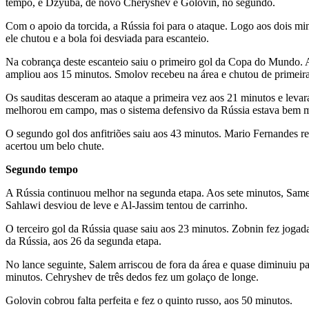
tempo, e Dzyuba, de novo Cheryshev e Golovin, no segundo.
Com o apoio da torcida, a Rússia foi para o ataque. Logo aos dois 
ele chutou e a bola foi desviada para escanteio.
Na cobrança deste escanteio saiu o primeiro gol da Copa do Mundo. A 
ampliou aos 15 minutos. Smolov recebeu na área e chutou de primeira.
Os sauditas desceram ao ataque a primeira vez aos 21 minutos e levar
melhorou em campo, mas o sistema defensivo da Rússia estava bem 
O segundo gol dos anfitriões saiu aos 43 minutos. Mario Fernandes r
acertou um belo chute.
Segundo tempo
A Rússia continuou melhor na segunda etapa. Aos sete minutos, Samedo
Sahlawi desviou de leve e Al-Jassim tentou de carrinho.
O terceiro gol da Rússia quase saiu aos 23 minutos. Zobnin fez jogada
da Rússia, aos 26 da segunda etapa.
No lance seguinte, Salem arriscou de fora da área e quase diminuiu p
minutos. Cehryshev de três dedos fez um golaço de longe.
Golovin cobrou falta perfeita e fez o quinto russo, aos 50 minutos.