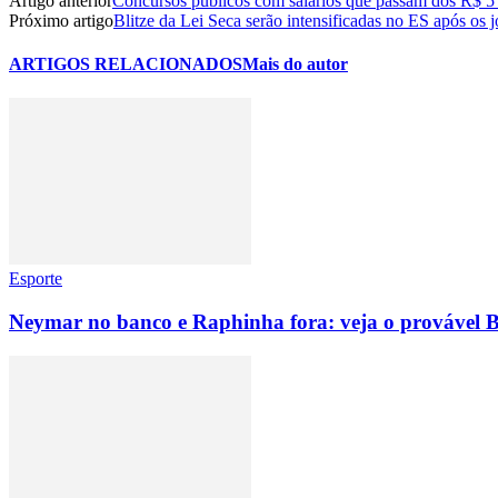
Artigo anterior
Concursos públicos com salários que passam dos R$ 5
Próximo artigo
Blitze da Lei Seca serão intensificadas no ES após os
ARTIGOS RELACIONADOS
Mais do autor
Esporte
Neymar no banco e Raphinha fora: veja o provável Br