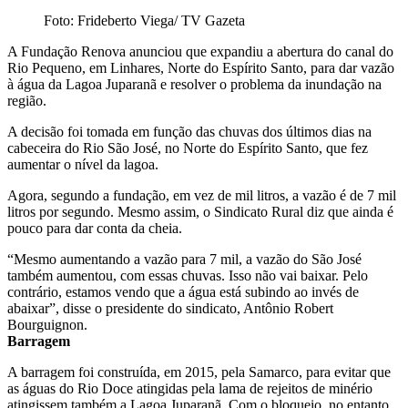
Foto: Frideberto Viega/ TV Gazeta
A Fundação Renova anunciou que expandiu a abertura do canal do
Rio Pequeno, em Linhares, Norte do Espírito Santo, para dar vazão
à água da Lagoa Juparanã e resolver o problema da inundação na
região.
A decisão foi tomada em função das chuvas dos últimos dias na
cabeceira do Rio São José, no Norte do Espírito Santo, que fez
aumentar o nível da lagoa.
Agora, segundo a fundação, em vez de mil litros, a vazão é de 7 mil
litros por segundo. Mesmo assim, o Sindicato Rural diz que ainda é
pouco para dar conta da cheia.
“Mesmo aumentando a vazão para 7 mil, a vazão do São José
também aumentou, com essas chuvas. Isso não vai baixar. Pelo
contrário, estamos vendo que a água está subindo ao invés de
abaixar”, disse o presidente do sindicato, Antônio Robert
Bourguignon.
Barragem
A barragem foi construída, em 2015, pela Samarco, para evitar que
as águas do Rio Doce atingidas pela lama de rejeitos de minério
atingissem também a Lagoa Juparanã. Com o bloqueio, no entanto,