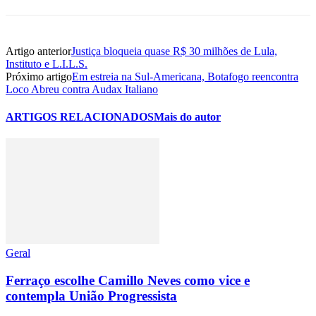
Artigo anterior
Justiça bloqueia quase R$ 30 milhões de Lula,
Instituto e L.I.L.S.
Próximo artigo
Em estreia na Sul-Americana, Botafogo reencontra
Loco Abreu contra Audax Italiano
ARTIGOS RELACIONADOS
Mais do autor
Geral
Ferraço escolhe Camillo Neves como vice e
contempla União Progressista