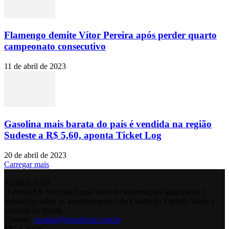
Flamengo demite Vítor Pereira após perder quarto
campeonato consecutivo
11 de abril de 2023
Gasolina mais barata do país é vendida na região
Sudeste a R$ 5,60, aponta Ticket Log
20 de abril de 2023
Carregar mais
SOBRE NÓS
O Portal ES Notícias é uma fonte de informações atualizadas e
imparciais sobre os acontecimentos do Estado do Espírito Santo e
também do Brasil.
Contato:
contato@esnoticias.com.br
SIGA-NOS