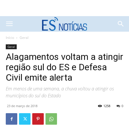
Início
Geral
Geral
Alagamentos voltam a atingir
região sul do ES e Defesa
Civil emite alerta
Em menos de uma semana, a chuva voltou a atingir os
municípios do sul do Estado
23 de março de 2018
1258
0