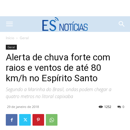
Início
Geral
Geral
Alerta de chuva forte com
raios e ventos de até 80
km/h no Espírito Santo
Segundo a Marinha do Brasil, ondas podem chegar a
quatro metros no litoral capixaba
29 de janeiro de 2018
1252
0