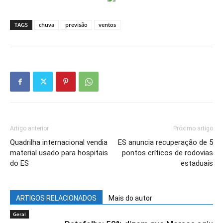
TAGS
chuva
previsão
ventos
Artigo anterior
Próximo artigo
Quadrilha internacional vendia
ES anuncia recuperação de 5
material usado para hospitais
pontos críticos de rodovias
do ES
estaduais
ARTIGOS RELACIONADOS
Mais do autor
Geral