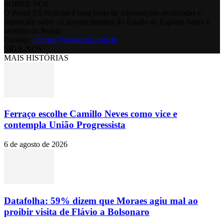
SOBRE NÓS
O Portal ES Notícias é uma fonte de informações atualizadas e
imparciais sobre os acontecimentos do Estado do Espírito Santo e
também do Brasil.
Contato:
contato@esnoticias.com.br
SIGA-NOS
MAIS HISTÓRIAS
Ferraço escolhe Camillo Neves como vice e
contempla União Progressista
6 de agosto de 2026
Datafolha: 59% dizem que Moraes agiu mal ao
proibir visita de Flávio a Bolsonaro