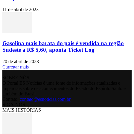
11 de abril de 2023
Gasolina mais barata do país é vendida na região
Sudeste a R$ 5,60, aponta Ticket Log
20 de abril de 2023
Carregar mais
SOBRE NÓS
O Portal ES Notícias é uma fonte de informações atualizadas e
imparciais sobre os acontecimentos do Estado do Espírito Santo e
também do Brasil.
Contato:
contato@esnoticias.com.br
SIGA-NOS
MAIS HISTÓRIAS