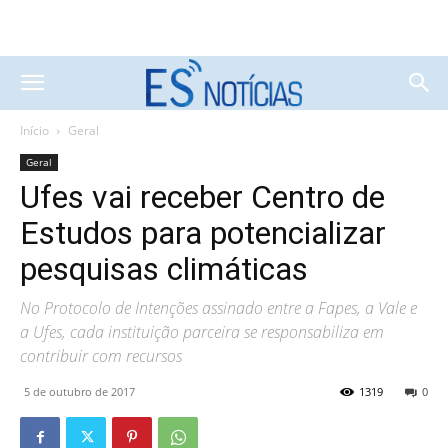
Início
Geral
Geral
Ufes vai receber Centro de
Estudos para potencializar
pesquisas climáticas
No Protocolo de Intenções assinado entre a Fapes, a Vale e
a Ufes, cada instituição parceira se responsabiliza em
contribuir com recursos
5 de outubro de 2017
1319
0