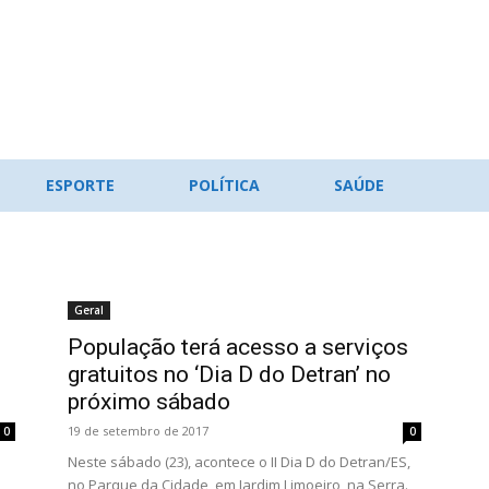
ESPORTE
POLÍTICA
SAÚDE
Geral
População terá acesso a serviços
gratuitos no ‘Dia D do Detran’ no
próximo sábado
19 de setembro de 2017
0
0
Neste sábado (23), acontece o II Dia D do Detran/ES,
no Parque da Cidade, em Jardim Limoeiro, na Serra.