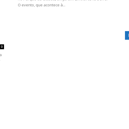
O evento, que acontece à...
0
a
r