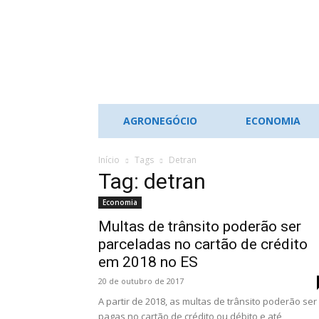
ES
NOTÍCIAS
AGRONEGÓCIO
ECONOMIA
Início
Tags
Detran
Tag: detran
Economia
Multas de trânsito poderão ser
parceladas no cartão de crédito
em 2018 no ES
20 de outubro de 2017
A partir de 2018, as multas de trânsito poderão ser
pagas no cartão de crédito ou débito e até