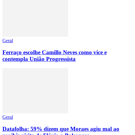
Geral
Ferraço escolhe Camillo Neves como vice e
contempla União Progressista
Geral
Datafolha: 59% dizem que Moraes agiu mal ao