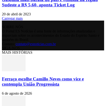
Sudeste a R$ 5,60, aponta Ticket Log
20 de abril de 2023
Carregar mais
SOBRE NÓS
O Portal ES Notícias é uma fonte de informações atualizadas e
imparciais sobre os acontecimentos do Estado do Espírito Santo e
também do Brasil.
Contato:
contato@esnoticias.com.br
SIGA-NOS
MAIS HISTÓRIAS
Ferraço escolhe Camillo Neves como vice e
contempla União Progressista
6 de agosto de 2026