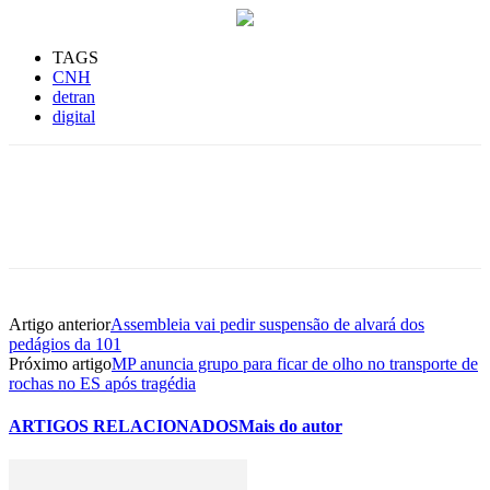
TAGS
CNH
detran
digital
Artigo anterior
Assembleia vai pedir suspensão de alvará dos
pedágios da 101
Próximo artigo
MP anuncia grupo para ficar de olho no transporte de
rochas no ES após tragédia
ARTIGOS RELACIONADOS
Mais do autor