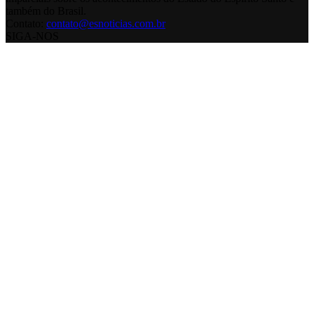
também do Brasil.
Contato:
contato@esnoticias.com.br
SIGA-NOS