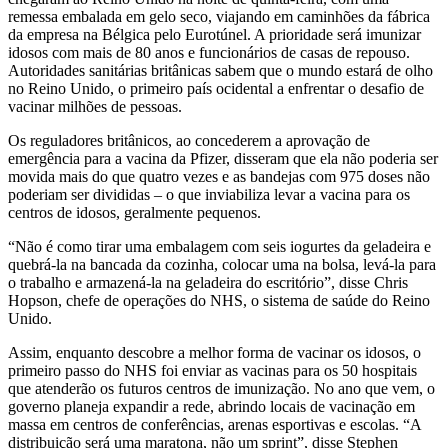
remessa embalada em gelo seco, viajando em caminhões da fábrica
da empresa na Bélgica pelo Eurotúnel. A prioridade será imunizar
idosos com mais de 80 anos e funcionários de casas de repouso.
Autoridades sanitárias britânicas sabem que o mundo estará de olho
no Reino Unido, o primeiro país ocidental a enfrentar o desafio de
vacinar milhões de pessoas.
Os reguladores britânicos, ao concederem a aprovação de
emergência para a vacina da Pfizer, disseram que ela não poderia ser
movida mais do que quatro vezes e as bandejas com 975 doses não
poderiam ser divididas – o que inviabiliza levar a vacina para os
centros de idosos, geralmente pequenos.
“Não é como tirar uma embalagem com seis iogurtes da geladeira e
quebrá-la na bancada da cozinha, colocar uma na bolsa, levá-la para
o trabalho e armazená-la na geladeira do escritório”, disse Chris
Hopson, chefe de operações do NHS, o sistema de saúde do Reino
Unido.
Assim, enquanto descobre a melhor forma de vacinar os idosos, o
primeiro passo do NHS foi enviar as vacinas para os 50 hospitais
que atenderão os futuros centros de imunização. No ano que vem, o
governo planeja expandir a rede, abrindo locais de vacinação em
massa em centros de conferências, arenas esportivas e escolas. “A
distribuição será uma maratona, não um sprint”, disse Stephen