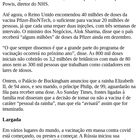
Powis, diretor do NHS.
Até agora, o Reino Unido encomendou 40 milhões de doses da
vacina Pfizer-BioNTech, o suficiente para vacinar 20 milhões de
pessoas, já que cada uma requer duas injeções, com três semanas de
intervalo. O ministro dos Negócios, Alok Sharma, disse que o país
receberá “alguns milhões” de doses da Pfizer ainda em dezembro.
“O que sempre dissemos é que a grande parte do programa de
vacinação ocorrerá no próximo ano”, disse. As 800 mil doses
iniciais não cobrirão os 3,2 milhões de britânicos com mais de 80
anos nem as 300 mil pessoas que trabalham como cuidadores em
lares de idosos.
Ontem, o Palácio de Buckingham anunciou que a rainha Elizabeth
II, de 94 anos, e seu marido, o príncipe Philip, de 99, aguardarão na
fila para receber uma dose. Ao Sunday Times, fontes ligadas à
família real disseram que a decisão de tomar ou não a vacina é de
caráter “pessoal da rainha”, mas que ela “avisará” assim que for
imunizada.
Largada
Em vários lugares do mundo, a vacinação em massa contra covid
está começando, ou prestes a começar. A Rússia iniciou sua