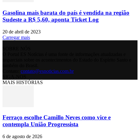
Gasolina mais barata do país é vendida na região
Sudeste a R$ 5,60, aponta Ticket Log
20 de abril de 2023
Carregar mais
SOBRE NÓS
O Portal ES Notícias é uma fonte de informações atualizadas e
imparciais sobre os acontecimentos do Estado do Espírito Santo e
também do Brasil.
Contato:
contato@esnoticias.com.br
SIGA-NOS
MAIS HISTÓRIAS
Ferraço escolhe Camillo Neves como vice e
contempla União Progressista
6 de agosto de 2026