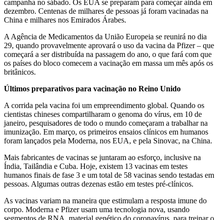
campanha no sábado. Os EUA se preparam para começar ainda em
dezembro. Centenas de milhares de pessoas já foram vacinadas na
China e milhares nos Emirados Árabes.
A Agência de Medicamentos da União Europeia se reunirá no dia
29, quando provavelmente aprovará o uso da vacina da Pfizer – que
começará a ser distribuída na passagem do ano, o que fará com que
os países do bloco comecem a vacinação em massa um mês após os
britânicos.
Últimos preparativos para vacinação no Reino Unido
A corrida pela vacina foi um empreendimento global. Quando os
cientistas chineses compartilharam o genoma do vírus, em 10 de
janeiro, pesquisadores de todo o mundo começaram a trabalhar na
imunização. Em março, os primeiros ensaios clínicos em humanos
foram lançados pela Moderna, nos EUA, e pela Sinovac, na China.
Mais fabricantes de vacinas se juntaram ao esforço, inclusive na
Índia, Tailândia e Cuba. Hoje, existem 13 vacinas em testes
humanos finais de fase 3 e um total de 58 vacinas sendo testadas em
pessoas. Algumas outras dezenas estão em testes pré-clínicos.
As vacinas variam na maneira que estimulam a resposta imune do
corpo. Moderna e Pfizer usam uma tecnologia nova, usando
segmentos de RNA, material genético do coronavírus, para treinar o