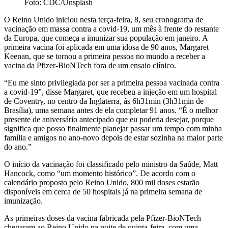
Foto: CDC/Unsplash
O Reino Unido iniciou nesta terça-feira, 8, seu cronograma de
vacinação em massa contra a covid-19, um mês à frente do restante
da Europa, que começa a imunizar sua população em janeiro. A
primeira vacina foi aplicada em uma idosa de 90 anos, Margaret
Keenan, que se tornou a primeira pessoa no mundo a receber a
vacina da Pfizer-BioNTech fora de um ensaio clínico.
“Eu me sinto privilegiada por ser a primeira pessoa vacinada contra
a covid-19”, disse Margaret, que recebeu a injeção em um hospital
de Coventry, no centro da Inglaterra, às 6h31min (3h31min de
Brasília), uma semana antes de ela completar 91 anos. “É o melhor
presente de aniversário antecipado que eu poderia desejar, porque
significa que posso finalmente planejar passar um tempo com minha
família e amigos no ano-novo depois de estar sozinha na maior parte
do ano.”
O início da vacinação foi classificado pelo ministro da Saúde, Matt
Hancock, como “um momento histórico”. De acordo com o
calendário proposto pelo Reino Unido, 800 mil doses estarão
disponíveis em cerca de 50 hospitais já na primeira semana de
imunização.
As primeiras doses da vacina fabricada pela Pfizer-BioNTech
chegaram ao Reino Unido na noite de quinta-feira, com uma