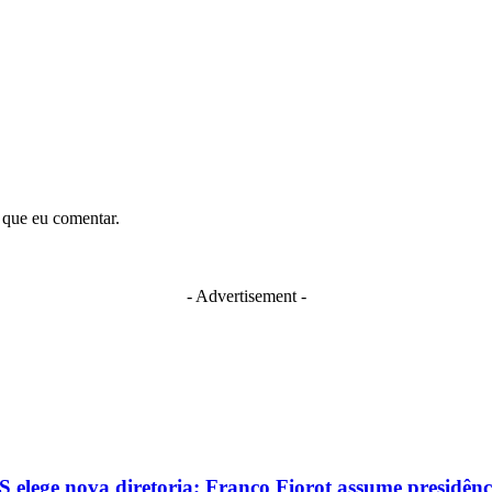
 que eu comentar.
- Advertisement -
 elege nova diretoria; Franco Fiorot assume presidênc