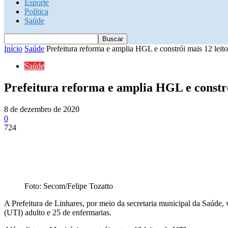
Esporte
Política
Saúde
Início
Saúde
Prefeitura reforma e amplia HGL e constrói mais 12 leito
Saúde
Prefeitura reforma e amplia HGL e constró
8 de dezembro de 2020
0
724
Foto: Secom/Felipe Tozatto
A Prefeitura de Linhares, por meio da secretaria municipal da Saúde,
(UTI) adulto e 25 de enfermarias.