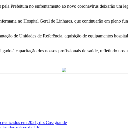
s pela Prefeitura no enfrentamento ao novo coronavírus deixarão um le
Enfermaria no Hospital Geral de Linhares, que continuarão em pleno fu
ção de Unidades de Referência, aquisição de equipamentos hospitalare
tá ligado à capacitação dos nossos profissionais de saúde, refletindo n
ão realizados em 2021, diz Casagrande
ntes dos países da UE