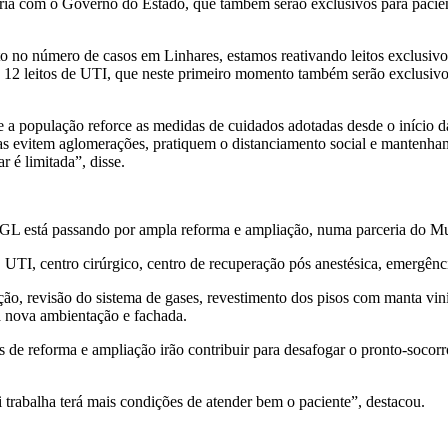
ceria com o Governo do Estado, que também serão exclusivos para pac
 no número de casos em Linhares, estamos reativando leitos exclusivos
os 12 leitos de UTI, que neste primeiro momento também serão exclusivo
e a população reforce as medidas de cuidados adotadas desde o início 
s evitem aglomerações, pratiquem o distanciamento social e mantenham 
r é limitada”, disse.
HGL está passando por ampla reforma e ampliação, numa parceria do Mu
TI, centro cirúrgico, centro de recuperação pós anestésica, emergência 
o, revisão do sistema de gases, revestimento dos pisos com manta vinílic
á nova ambientação e fachada.
de reforma e ampliação irão contribuir para desafogar o pronto-socorro 
 trabalha terá mais condições de atender bem o paciente”, destacou.