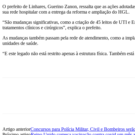
O prefeito de Linhares, Guerino Zanon, ressalta que as ações adotada
sua rede hospitalar com a entrega da reforma e ampliação do HGL.
“São mudanças significativas, como a criação de 45 leitos de UTI e 
tratamentos clínicos e cirúrgicos”, explica o prefeito.
As mudanças também passam pela rede de atendimento, como a implanta
unidades de saúde.
“E este legado não está restrito apenas à estrutura física. Também es
Artigo anterior
Concursos para Polícia Militar, Civil e Bombeiros ser
Próximo artigo
Reino Unido começa vacinação contra covid um mês a