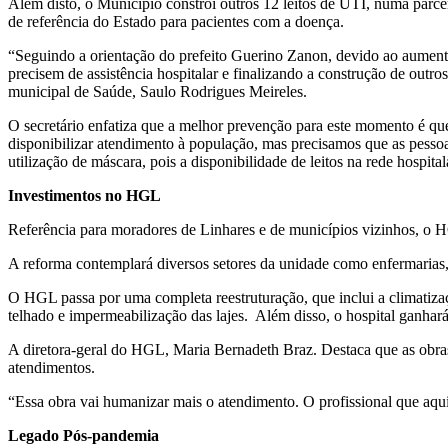
Além disto, o Município constrói outros 12 leitos de UTI, numa par
de referência do Estado para pacientes com a doença.
“Seguindo a orientação do prefeito Guerino Zanon, devido ao aumento
precisem de assistência hospitalar e finalizando a construção de outr
municipal de Saúde, Saulo Rodrigues Meireles.
O secretário enfatiza que a melhor prevenção para este momento é qu
disponibilizar atendimento à população, mas precisamos que as pessoa
utilização de máscara, pois a disponibilidade de leitos na rede hospitala
Investimentos no HGL
Referência para moradores de Linhares e de municípios vizinhos, o 
A reforma contemplará diversos setores da unidade como enfermarias, U
O HGL passa por uma completa reestruturação, que inclui a climatizaçã
telhado e impermeabilização das lajes. Além disso, o hospital ganhar
A diretora-geral do HGL, Maria Bernadeth Braz. Destaca que as obras 
atendimentos.
“Essa obra vai humanizar mais o atendimento. O profissional que aqui
Legado Pós-pandemia