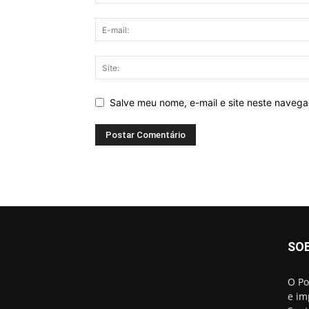
Salve meu nome, e-mail e site neste naveg
SO
O Po
e im