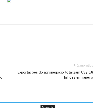
Próximo artigo
Exportações do agronegócio totalizam US$ 5,8
no
bilhões em janeiro
Economia