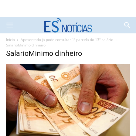
Início
Aposentado já pode consultar 1ª parcela do 13º salário
SalarioMinimo dinheiro
SalarioMinimo dinheiro