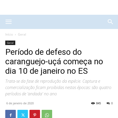
Início
Geral
Geral
Período de defeso do
caranguejo-uçá começa no
dia 10 de janeiro no ES
Trata-se da fase de reprodução da espécie. Captura e
comercialização ficam proibidas nestas épocas: são quatro
períodos de 'andada' no ano
6 de janeiro de 2020
845
0