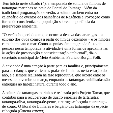
Tem início neste sábado (4), a temporada de soltura de filhotes de
tartarugas marinhas na praia de Pontal do Ipiranga. Além da
tradicional programação de verão, a soltura também entra no
calendário de eventos dos balneários de Regência e Povoação como
forma de conscientizar a população sobre a importância da
preservação ambiental.
“O verão é o período em que ocorre a desova das tartarugas – a
eclosão dos ovos começa a partir do fim de dezembro – e os filhotes
caminham para o mar. Como as praias têm um grande fluxo de
pessoas nessa temporada, a atividade é uma forma de aproximá-las
às ações de preservação e conscientização ambiental”, diz o
secretário municipal de Meio Ambiente, Fabrício Borghi Folli.
A atividade é uma atração à parte para as famílias e, principalmente,
para as crianças que curtem as praias de Linhares nesta estação do
ano, e é sempre realizada na fase reprodutiva, que ocorre entre os
meses de novembro a março, enquanto as tartarugas reabilitadas são
entregues ao habitat natural durante todo o ano.
A soltura de tartarugas marinhas é realizada pelo Projeto Tamar, que
contribui para a recuperação de quatro espécies de tartarugas:
tartaruga-oliva, tartaruga-de-pente, tartaruga-cabeçuda e tartaruga-
de-couro. O litoral de Linhares é berçário das tartarugas da espécie
cabeçuda (
Caretta caretta
).