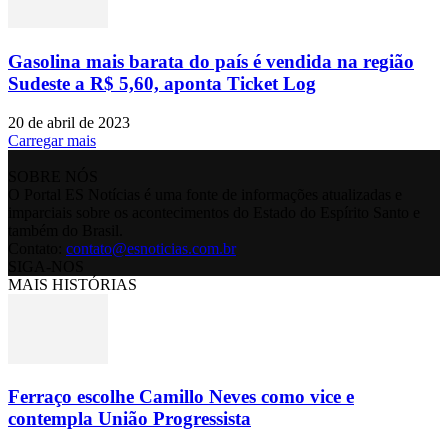
Gasolina mais barata do país é vendida na região
Sudeste a R$ 5,60, aponta Ticket Log
20 de abril de 2023
Carregar mais
SOBRE NÓS
O Portal ES Notícias é uma fonte de informações atualizadas e
imparciais sobre os acontecimentos do Estado do Espírito Santo e
também do Brasil.
Contato:
contato@esnoticias.com.br
SIGA-NOS
MAIS HISTÓRIAS
Ferraço escolhe Camillo Neves como vice e
contempla União Progressista