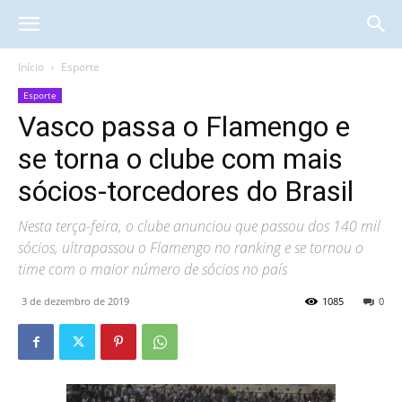
Início
Esporte
Esporte
Vasco passa o Flamengo e
se torna o clube com mais
sócios-torcedores do Brasil
Nesta terça-feira, o clube anunciou que passou dos 140 mil
sócios, ultrapassou o Flamengo no ranking e se tornou o
time com o maior número de sócios no país
3 de dezembro de 2019
1085
0