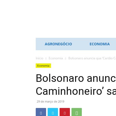
ES
NOTÍCIAS
AGRONEGÓCIO
ECONOMIA
Início
Economia
Bolsonaro anuncia que ‘Cartão C
Economia
Bolsonaro anunci
Caminhoneiro’ sa
29 de março de 2019