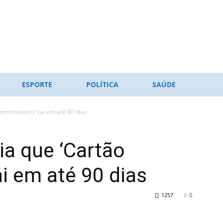
ESPORTE
POLÍTICA
SAÚDE
aminhoneiro’ sai em até 90 dias
a que ‘Cartão
i em até 90 dias
1257
0