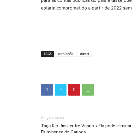
para as contas públicas do país e disse qu
estaria comprometido a partir de 2022 sem
TAGS
caminhão
diesel
Artigo anterior
Taça Rio: final entre Vasco x Fla pode eliminar
Fluminense do Carioca