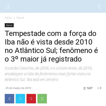
Início
Geral
Geral
Tempestade com a força do
Iba não é vista desde 2010
no Atlântico Sul; fenômeno é
o 3º maior já registrado
Furacão Catarina, de 2004, e o ciclone Anita, de 2010,
encabeçam a lista de fenômenos mais fortes vistos no
Atlântico Sul. Iba está em terceiro
25 de março de 2019
1227
0