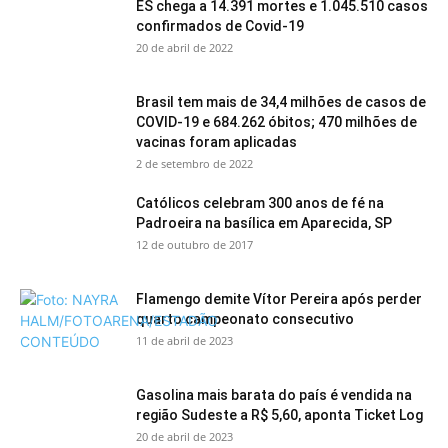
ES chega a 14.391 mortes e 1.045.510 casos
confirmados de Covid-19
20 de abril de 2022
Brasil tem mais de 34,4 milhões de casos de
COVID-19 e 684.262 óbitos; 470 milhões de
vacinas foram aplicadas
2 de setembro de 2022
Católicos celebram 300 anos de fé na
Padroeira na basílica em Aparecida, SP
12 de outubro de 2017
Flamengo demite Vítor Pereira após perder
quarto campeonato consecutivo
11 de abril de 2023
Gasolina mais barata do país é vendida na
região Sudeste a R$ 5,60, aponta Ticket Log
20 de abril de 2023