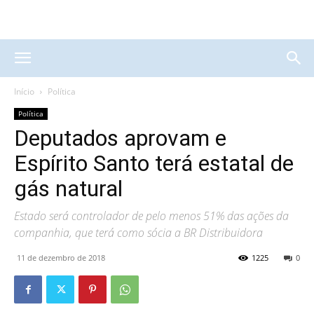
Início
Política
Política
Deputados aprovam e
Espírito Santo terá estatal de
gás natural
Estado será controlador de pelo menos 51% das ações da
companhia, que terá como sócia a BR Distribuidora
11 de dezembro de 2018
1225
0