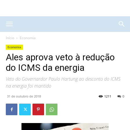
Início
Economia
Economia
Ales aprova veto à redução
do ICMS da energia
Veto do Governardor Paulo Hartung ao desconto do ICMS
na energia foi mantido
31 de outubro de 2018
1211
0