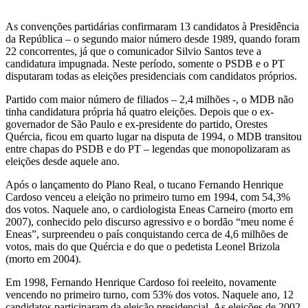
As convenções partidárias confirmaram 13 candidatos à Presidência
da República – o segundo maior número desde 1989, quando foram
22 concorrentes, já que o comunicador Silvio Santos teve a
candidatura impugnada. Neste período, somente o PSDB e o PT
disputaram todas as eleições presidenciais com candidatos próprios.
Partido com maior número de filiados – 2,4 milhões -, o MDB não
tinha candidatura própria há quatro eleições. Depois que o ex-
governador de São Paulo e ex-presidente do partido, Orestes
Quércia, ficou em quarto lugar na disputa de 1994, o MDB transitou
entre chapas do PSDB e do PT – legendas que monopolizaram as
eleições desde aquele ano.
Após o lançamento do Plano Real, o tucano Fernando Henrique
Cardoso venceu a eleição no primeiro turno em 1994, com 54,3%
dos votos. Naquele ano, o cardiologista Eneas Carneiro (morto em
2007), conhecido pelo discurso agressivo e o bordão “meu nome é
Eneas”, surpreendeu o país conquistando cerca de 4,6 milhões de
votos, mais do que Quércia e do que o pedetista Leonel Brizola
(morto em 2004).
Em 1998, Fernando Henrique Cardoso foi reeleito, novamente
vencendo no primeiro turno, com 53% dos votos. Naquele ano, 12
candidatos participaram da eleição presidencial. As eleições de 2002