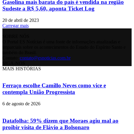
Gasolina mais barata do país é vendida na região
Sudeste a R$ 5,60, aponta Ticket Log
20 de abril de 2023
Carregar mais
SOBRE NÓS
O Portal ES Notícias é uma fonte de informações atualizadas e
imparciais sobre os acontecimentos do Estado do Espírito Santo e
também do Brasil.
Contato:
contato@esnoticias.com.br
SIGA-NOS
MAIS HISTÓRIAS
Ferraço escolhe Camillo Neves como vice e
contempla União Progressista
6 de agosto de 2026
Datafolha: 59% dizem que Moraes agiu mal ao
proibir visita de Flávio a Bolsonaro