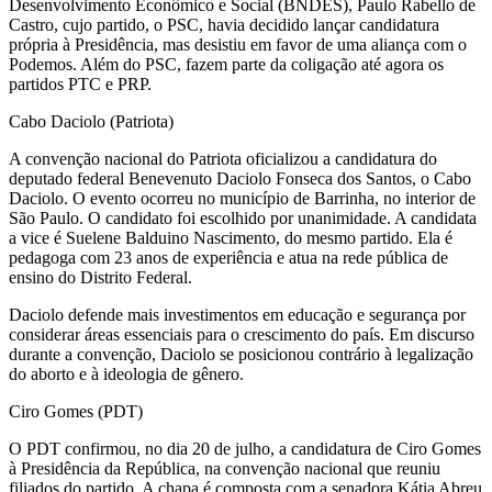
Desenvolvimento Econômico e Social (BNDES), Paulo Rabello de
Castro, cujo partido, o PSC, havia decidido lançar candidatura
própria à Presidência, mas desistiu em favor de uma aliança com o
Podemos. Além do PSC, fazem parte da coligação até agora os
partidos PTC e PRP.
Cabo Daciolo (Patriota)
A convenção nacional do Patriota oficializou a candidatura do
deputado federal Benevenuto Daciolo Fonseca dos Santos, o Cabo
Daciolo. O evento ocorreu no município de Barrinha, no interior de
São Paulo. O candidato foi escolhido por unanimidade. A candidata
a vice é Suelene Balduino Nascimento, do mesmo partido. Ela é
pedagoga com 23 anos de experiência e atua na rede pública de
ensino do Distrito Federal.
Daciolo defende mais investimentos em educação e segurança por
considerar áreas essenciais para o crescimento do país. Em discurso
durante a convenção, Daciolo se posicionou contrário à legalização
do aborto e à ideologia de gênero.
Ciro Gomes (PDT)
O PDT confirmou, no dia 20 de julho, a candidatura de Ciro Gomes
à Presidência da República, na convenção nacional que reuniu
filiados do partido. A chapa é composta com a senadora Kátia Abreu