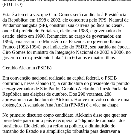
(PDT-TO).
Esta é a terceira vez que Ciro Gomes será candidato à Presidência
da República: em 1998 e 2002, ele concorreu pelo PPS. Natural de
Pindamonhangaba (SP), construiu sua carreira política no Ceará,
onde foi prefeito de Fortaleza, eleito em 1988, e governador do
estado, eleito em 1990. Renunciou ao cargo de governador, em
1994, para assumir o Ministério da Fazenda, no governo Itamar
Franco (1992-1994), por indicação do PSDB, seu partido na época.
Ciro Gomes foi ministro da Integração Nacional de 2003 a 2006, no
governo do ex-presidente Lula. Tem 60 anos e quatro filhos.
Geraldo Alckmin (PSDB)
Em convenção nacional realizada na capital federal, o PSDB
confirmou, nesse sábado (4), a candidatura do presidente do partido
e ex-governador de São Paulo, Geraldo Alckmin, à Presidência da
República nas eleições de outubro. Dos 290 votantes, 288
aprovaram a candidatura de Alckmin. Houve um voto contra e uma
abstenção. A senadora Ana Amélia (PP-RS) é a vice na chapa.
No primeiro discurso como candidato, Alckmin disse que quer ser
presidente para unir o país e recuperar a “dignidade roubada” dos
brasileiros. Ele defendeu a reforma política, a diminuição do
tamanho do Estado e a simplificação tributária para destravar a