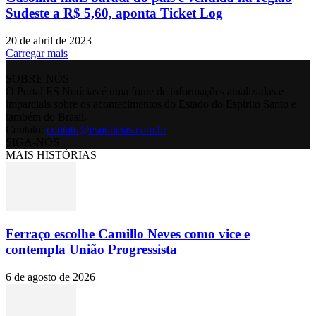
Sudeste a R$ 5,60, aponta Ticket Log
20 de abril de 2023
Carregar mais
SOBRE NÓS
O Portal ES Notícias é uma fonte de informações atualizadas e
imparciais sobre os acontecimentos do Estado do Espírito Santo e
também do Brasil.
Contato:
contato@esnoticias.com.br
SIGA-NOS
MAIS HISTÓRIAS
Ferraço escolhe Camillo Neves como vice e
contempla União Progressista
6 de agosto de 2026