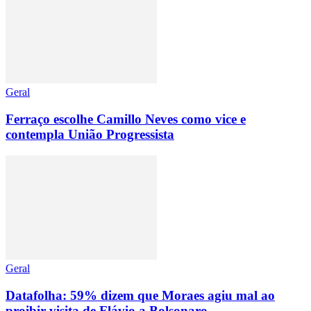
Geral
Ferraço escolhe Camillo Neves como vice e
contempla União Progressista
Geral
Datafolha: 59% dizem que Moraes agiu mal ao
proibir visita de Flávio a Bolsonaro