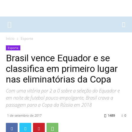
Início
Esporte
Esporte
Brasil vence Equador e se
classifica em primeiro lugar
nas eliminatórias da Copa
Com uma vitória por 2 a 0 sobre a seleção do Equador e
em noite de futebol pouco empolgante, Brasil crava a
passagem para a Copa da Rússia em 2018
1 de setembro de 2017
1489
0