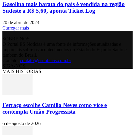
Gasolina mais barata do país é vendida na região
Sudeste a R$ 5,60, aponta Ticket Log
20 de abril de 2023
Carregar mais
SOBRE NÓS
O Portal ES Notícias é uma fonte de informações atualizadas e
imparciais sobre os acontecimentos do Estado do Espírito Santo e
também do Brasil.
Contato:
contato@esnoticias.com.br
SIGA-NOS
MAIS HISTÓRIAS
Ferraço escolhe Camillo Neves como vice e
contempla União Progressista
6 de agosto de 2026