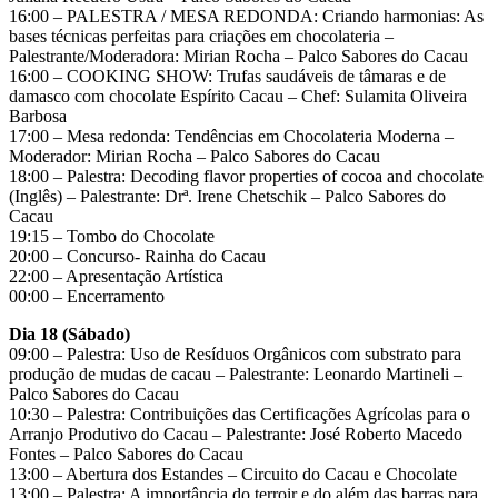
16:00 – PALESTRA / MESA REDONDA: Criando harmonias: As
bases técnicas perfeitas para criações em chocolateria –
Palestrante/Moderadora: Mirian Rocha – Palco Sabores do Cacau
16:00 – COOKING SHOW: Trufas saudáveis de tâmaras e de
damasco com chocolate Espírito Cacau – Chef: Sulamita Oliveira
Barbosa
17:00 – Mesa redonda: Tendências em Chocolateria Moderna –
Moderador: Mirian Rocha – Palco Sabores do Cacau
18:00 – Palestra: Decoding flavor properties of cocoa and chocolate
(Inglês) – Palestrante: Drª. Irene Chetschik – Palco Sabores do
Cacau
19:15 – Tombo do Chocolate
20:00 – Concurso- Rainha do Cacau
22:00 – Apresentação Artística
00:00 – Encerramento
Dia 18 (Sábado)
09:00 – Palestra: Uso de Resíduos Orgânicos com substrato para
produção de mudas de cacau – Palestrante: Leonardo Martineli –
Palco Sabores do Cacau
10:30 – Palestra: Contribuições das Certificações Agrícolas para o
Arranjo Produtivo do Cacau – Palestrante: José Roberto Macedo
Fontes – Palco Sabores do Cacau
13:00 – Abertura dos Estandes – Circuito do Cacau e Chocolate
13:00 – Palestra: A importância do terroir e do além das barras para