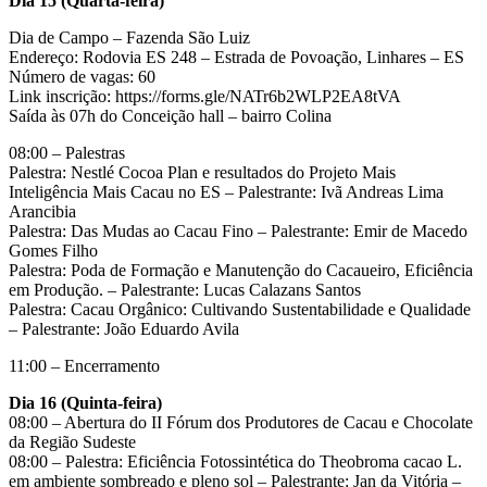
Dia 15 (Quarta-feira)
Dia de Campo – Fazenda São Luiz
Endereço: Rodovia ES 248 – Estrada de Povoação, Linhares – ES
Número de vagas: 60
Link inscrição: https://forms.gle/NATr6b2WLP2EA8tVA
Saída às 07h do Conceição hall – bairro Colina
08:00 – Palestras
Palestra: Nestlé Cocoa Plan e resultados do Projeto Mais
Inteligência Mais Cacau no ES – Palestrante: Ivã Andreas Lima
Arancibia
Palestra: Das Mudas ao Cacau Fino – Palestrante: Emir de Macedo
Gomes Filho
Palestra: Poda de Formação e Manutenção do Cacaueiro, Eficiência
em Produção. – Palestrante: Lucas Calazans Santos
Palestra: Cacau Orgânico: Cultivando Sustentabilidade e Qualidade
– Palestrante: João Eduardo Avila
11:00 – Encerramento
Dia 16 (Quinta-feira)
08:00 – Abertura do II Fórum dos Produtores de Cacau e Chocolate
da Região Sudeste
08:00 – Palestra: Eficiência Fotossintética do Theobroma cacao L.
em ambiente sombreado e pleno sol – Palestrante: Jan da Vitória –