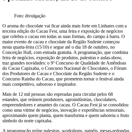
Foto: divulgação
O aroma do chocolate vai ficar ainda mais forte em Linhares com a
terceira edição do Cacau Fest, uma feira e exposição de negócios
que celebra o cacau em todas as suas formas, do campo à barra. O
maior evento de cacau e chocolate da Região Sudeste começou
nesta quarta-feira (15/10) e segue até o dia 18 de outubro, no
Conceição Hall, com entrada gratuita. A programação, que combina
feira de negócios, exposição de produtos, palestras e aulas-show,
traz grandes novidades: o 9º Concurso de Qualidade de Amêndoas
do Cacau Capixaba, o Concurso Nacional de Chocolates, o Fórum
dos Produtores de Cacau e Chocolate da Região Sudeste e o
Concurso Rainha do Cacau, que prometem tornar o festival ainda
mais competitivo, saboroso e inspirador.
Mais de 12 mil pessoas são esperadas para circular pelos 68
estandes, que reúnem produtores, agroindústrias, chocolatiers,
empreendedores e amantes do cacau. O Cacau Fest já se consolidou
como uma vitrine de negócios, inovação e experiências sensoriais,
aproximando quem planta, quem transforma e quem saboreia o fruto
símbolo do norte capixaba.
A programação reúne palestras, workshops, painéis, mesas-redondas