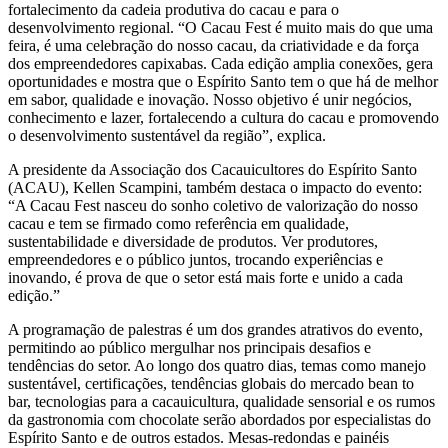
fortalecimento da cadeia produtiva do cacau e para o
desenvolvimento regional. “O Cacau Fest é muito mais do que uma
feira, é uma celebração do nosso cacau, da criatividade e da força
dos empreendedores capixabas. Cada edição amplia conexões, gera
oportunidades e mostra que o Espírito Santo tem o que há de melhor
em sabor, qualidade e inovação. Nosso objetivo é unir negócios,
conhecimento e lazer, fortalecendo a cultura do cacau e promovendo
o desenvolvimento sustentável da região”, explica.
A presidente da Associação dos Cacauicultores do Espírito Santo
(ACAU), Kellen Scampini, também destaca o impacto do evento:
“A Cacau Fest nasceu do sonho coletivo de valorização do nosso
cacau e tem se firmado como referência em qualidade,
sustentabilidade e diversidade de produtos. Ver produtores,
empreendedores e o público juntos, trocando experiências e
inovando, é prova de que o setor está mais forte e unido a cada
edição.”
A programação de palestras é um dos grandes atrativos do evento,
permitindo ao público mergulhar nos principais desafios e
tendências do setor. Ao longo dos quatro dias, temas como manejo
sustentável, certificações, tendências globais do mercado bean to
bar, tecnologias para a cacauicultura, qualidade sensorial e os rumos
da gastronomia com chocolate serão abordados por especialistas do
Espírito Santo e de outros estados. Mesas-redondas e painéis