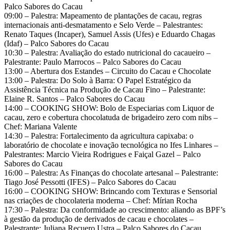
Palco Sabores do Cacau
09:00 – Palestra: Mapeamento de plantações de cacau, regras
internacionais anti-desmatamento e Selo Verde – Palestrantes:
Renato Taques (Incaper), Samuel Assis (Ufes) e Eduardo Chagas
(Idaf) – Palco Sabores do Cacau
10:30 – Palestra: Avaliação do estado nutricional do cacaueiro –
Palestrante: Paulo Marrocos – Palco Sabores do Cacau
13:00 – Abertura dos Estandes – Circuito do Cacau e Chocolate
13:00 – Palestra: Do Solo à Barra: O Papel Estratégico da
Assistência Técnica na Produção de Cacau Fino – Palestrante:
Elaine R. Santos – Palco Sabores do Cacau
14:00 – COOKING SHOW: Bolo de Especiarias com Liquor de
cacau, zero e cobertura chocolatuda de brigadeiro zero com nibs –
Chef: Mariana Valente
14:30 – Palestra: Fortalecimento da agricultura capixaba: o
laboratório de chocolate e inovação tecnológica no Ifes Linhares –
Palestrantes: Marcio Vieira Rodrigues e Faiçal Gazel – Palco
Sabores do Cacau
16:00 – Palestra: As Finanças do chocolate artesanal – Palestrante:
Tiago José Pessotti (IFES) – Palco Sabores do Cacau
16:00 – COOKING SHOW: Brincando com Texturas e Sensorial
nas criações de chocolateria moderna – Chef: Mírian Rocha
17:30 – Palestra: Da conformidade ao crescimento: aliando as BPF’s
à gestão da produção de derivados de cacau e chocolates –
Palestrante: Juliana Recuero Ustra – Palco Sabores do Cacau