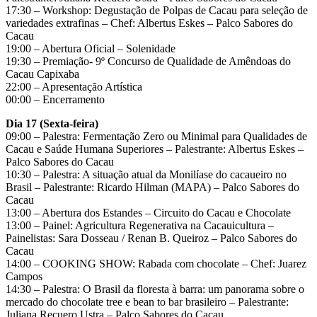
17:30 – Workshop: Degustação de Polpas de Cacau para seleção de
variedades extrafinas – Chef: Albertus Eskes – Palco Sabores do
Cacau
19:00 – Abertura Oficial – Solenidade
19:30 – Premiação- 9º Concurso de Qualidade de Amêndoas do
Cacau Capixaba
22:00 – Apresentação Artística
00:00 – Encerramento
Dia 17 (Sexta-feira)
09:00 – Palestra: Fermentação Zero ou Minimal para Qualidades de
Cacau e Saúde Humana Superiores – Palestrante: Albertus Eskes –
Palco Sabores do Cacau
10:30 – Palestra: A situação atual da Monilíase do cacaueiro no
Brasil – Palestrante: Ricardo Hilman (MAPA) – Palco Sabores do
Cacau
13:00 – Abertura dos Estandes – Circuito do Cacau e Chocolate
13:00 – Painel: Agricultura Regenerativa na Cacauicultura –
Painelistas: Sara Dosseau / Renan B. Queiroz – Palco Sabores do
Cacau
14:00 – COOKING SHOW: Rabada com chocolate – Chef: Juarez
Campos
14:30 – Palestra: O Brasil da floresta à barra: um panorama sobre o
mercado do chocolate tree e bean to bar brasileiro – Palestrante:
Juliana Recuero Ustra – Palco Sabores do Cacau