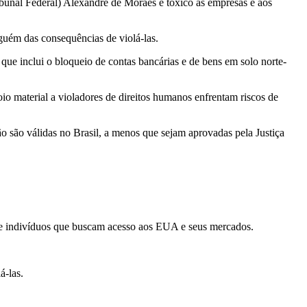
unal Federal) Alexandre de Moraes é tóxico as empresas e aos
guém das consequências de violá-las.
e inclui o bloqueio de contas bancárias e de bens em solo norte-
o material a violadores de direitos humanos enfrentam riscos de
ão são válidas no Brasil, a menos que sejam aprovadas pela Justiça
 e indivíduos que buscam acesso aos EUA e seus mercados.
á-las.