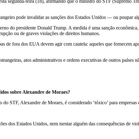
ta segunda-feira (18), afirmando que o ministro do STF (Supremo Trib
rangeiro pode invalidar as sanções dos Estados Unidos — ou poupar al
erno do presidente Donald Trump. A medida é uma sanção econômica, qu
rupção ou de graves violações de direitos humanos.
oas de fora dos EUA devem agir com cautela: aqueles que fornecem apoi
strangeiras, atos administrativos e ordens executivas de outros países n
nidos sobre Alexandre de Moraes?
o do STF, Alexandre de Moraes, é considerado ‘tóxico’ para empresas
ções dos Estados Unidos, nem isentar alguém das consequências de viol