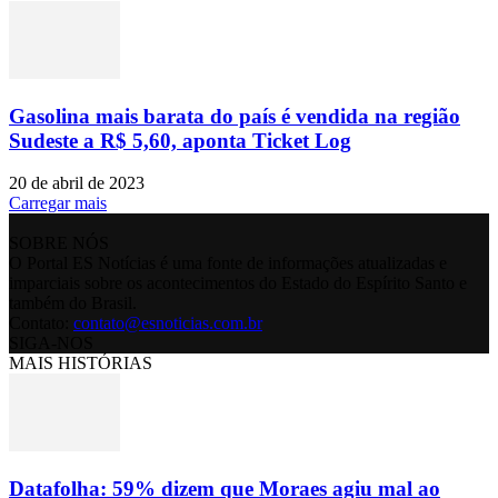
Gasolina mais barata do país é vendida na região
Sudeste a R$ 5,60, aponta Ticket Log
20 de abril de 2023
Carregar mais
SOBRE NÓS
O Portal ES Notícias é uma fonte de informações atualizadas e
imparciais sobre os acontecimentos do Estado do Espírito Santo e
também do Brasil.
Contato:
contato@esnoticias.com.br
SIGA-NOS
MAIS HISTÓRIAS
Datafolha: 59% dizem que Moraes agiu mal ao