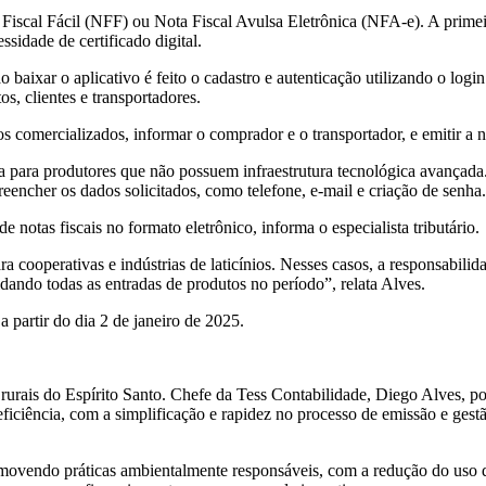
a Fiscal Fácil (NFF) ou Nota Fiscal Avulsa Eletrônica (NFA-e). A prime
sidade de certificado digital.
o baixar o aplicativo é feito o cadastro e autenticação utilizando o log
s, clientes e transportadores.
s comercializados, informar o comprador e o transportador, e emitir a no
a para produtores que não possuem infraestrutura tecnológica avançad
 preencher os dados solicitados, como telefone, e-mail e criação de se
otas fiscais no formato eletrônico, informa o especialista tributário.
ra cooperativas e indústrias de laticínios. Nesses casos, a responsabili
dando todas as entradas de produtos no período”, relata Alves.
a partir do dia 2 de janeiro de 2025.
rurais do Espírito Santo. Chefe da Tess Contabilidade, Diego Alves, po
iciência, com a simplificação e rapidez no processo de emissão e gestão
ovendo práticas ambientalmente responsáveis, com a redução do uso de p