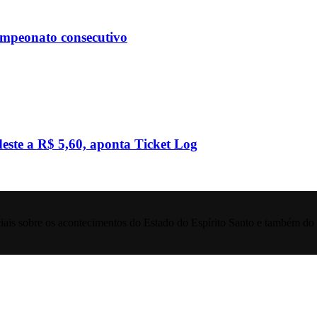
ampeonato consecutivo
este a R$ 5,60, aponta Ticket Log
iais sobre os acontecimentos do Estado do Espírito Santo e também do 