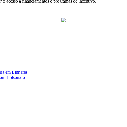
r o acesso a financiamentos e programas de incentivo.
ria em Linhares
 com Bolsonaro