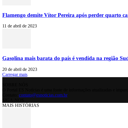
Flamengo demite Vítor Pereira após perder quarto c
11 de abril de 2023
Gasolina mais barata do país é vendida na região Sud
20 de abril de 2023
Carregar mais
SOBRE NÓS
O Portal ES Notícias é uma fonte de informações atualizadas e imparc
Contato:
contato@esnoticias.com.br
SIGA-NOS
MAIS HISTÓRIAS