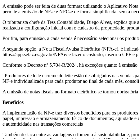
A emissão pode ser feita de duas formas: utilizando o Aplicativo Not
permite a emissão de NF-e e NFC-e de forma simplificada, sem a neces
O tributarista chefe da Tess Contabilidade, Diego Alves, explica que a
realizada a configuração inicial com o cadastro da propriedade, produto
Por fim, para emissão, a cada venda é necessário selecionar os produto
A segunda opção, a Nota Fiscal Avulsa Eletrônica (NFA-e), é indicad
https://app.sefaz.es.gov.br/NFAe/ e fazer o castrado, inserir o CPF e
Conforme o Decreto nº 5.704-R/2024, há exceções quanto à emissão de n
“Produtores de leite e creme de leite estão desobrigados nas vendas pa
NF-e individualizada para cada produtor ao final de cada mês, consoli
A emissão de notas fiscais no formato eletrônico se tornou obrigatória 
Benefícios
A implementação da NF-e traz diversos benefícios para os produtores 
papel, impressão e armazenamento físico de documentos; agilidade e ef
e autenticidade nas transações comerciais
Também destaca entre as vantagens o fomento à sustentabilidade, prom