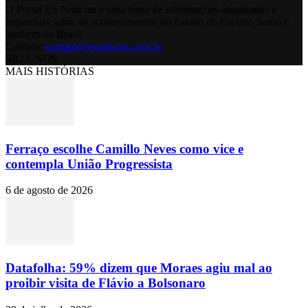
O Portal ES Notícias é uma fonte de informações atualizadas e
imparciais sobre os acontecimentos do Estado do Espírito Santo e
também do Brasil.
Contato:
contato@esnoticias.com.br
SIGA-NOS
MAIS HISTÓRIAS
Ferraço escolhe Camillo Neves como vice e
contempla União Progressista
6 de agosto de 2026
Datafolha: 59% dizem que Moraes agiu mal ao
proibir visita de Flávio a Bolsonaro