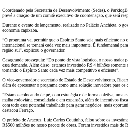
Coordenado pela Secretaria de Desenvolvimento (Sedes), o ParklogBR
prevê a criação de um comitê executivo de coordenação, que será res
Durante o evento de lançamento, realizado no Palácio Anchieta, o go
economia capixaba.
“O programa vai permitir que o Espírito Santo seja mais eficiente no c
internacional se tornará cada vez mais importante. É fundamental par
região sul”, explicou o governador.
Casagrande prosseguiu: “Do ponto de vista logístico, o nosso maior po
essa demanda. Além disso, estamos investindo R$ 4 bilhões somente 
tornando o Espírito Santo cada vez mais competitivo e eficiente”.
O vice-governador e secretário de Estado de Desenvolvimento, Ricardo
além de apresentar o programa como uma solução inovadora para os de
“Estamos colocando de pé, com estratégia e de forma coletiva, uma est
malha rodoviária consolidada e em expansão, além de incentivos fiscai
com todo esse potencial trabalhado para gerar negócios, mais oportun
destacou Ferraço.
O prefeito de Aracruz, Luiz Carlos Coutinho, falou sobre os investim
R$500 milhões no nosso pacote de obras. Foram investidos mais de R$