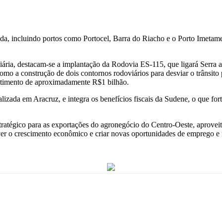
ada, incluindo portos como Portocel, Barra do Riacho e o Porto Imetame
iária, destacam-se a implantação da Rodovia ES-115, que ligará Serra a
mo a construção de dois contornos rodoviários para desviar o trânsito 
stimento de aproximadamente R$1 bilhão.
lizada em Aracruz, e integra os benefícios fiscais da Sudene, o que fort
égico para as exportações do agronegócio do Centro-Oeste, aproveitan
er o crescimento econômico e criar novas oportunidades de emprego e 