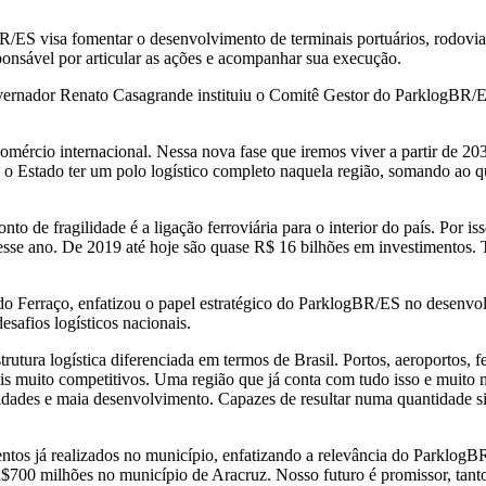
/ES visa fomentar o desenvolvimento de terminais portuários, rodovia
ponsável por articular as ações e acompanhar sua execução.
vernador Renato Casagrande instituiu o Comitê Gestor do ParklogBR/ES 
omércio internacional. Nessa nova fase que iremos viver a partir de 203
a o Estado ter um polo logístico completo naquela região, somando ao 
nto de fragilidade é a ligação ferroviária para o interior do país. Po
esse ano. De 2019 até hoje são quase R$ 16 bilhões em investimentos
 Ferraço, enfatizou o papel estratégico do ParklogBR/ES no desenvolvi
safios logísticos nacionais.
rutura logística diferenciada em termos de Brasil. Portos, aeroportos,
s muito competitivos. Uma região que já conta com tudo isso e muito ma
idades e maia desenvolvimento. Capazes de resultar numa quantidade si
entos já realizados no município, enfatizando a relevância do ParklogB
700 milhões no município de Aracruz. Nosso futuro é promissor, tanto