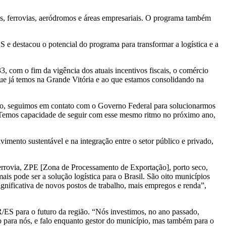
s, ferrovias, aeródromos e áreas empresariais. O programa também
e destacou o potencial do programa para transformar a logística e a
3, com o fim da vigência dos atuais incentivos fiscais, o comércio
que já temos na Grande Vitória e ao que estamos consolidando na
r isso, seguimos em contato com o Governo Federal para solucionarmos
. Temos capacidade de seguir com esse mesmo ritmo no próximo ano,
mento sustentável e na integração entre o setor público e privado,
 ferrovia, ZPE [Zona de Processamento de Exportação], porto seco,
is pode ser a solução logística para o Brasil. São oito municípios
gnificativa de novos postos de trabalho, mais empregos e renda”,
R/ES para o futuro da região. “Nós investimos, no ano passado,
 para nós, e falo enquanto gestor do município, mas também para o