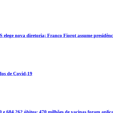
 elege nova diretoria; Franco Fiorot assume presidênc
dos de Covid-19
 e 684.262 óbitos; 470 milhões de vacinas foram aplic