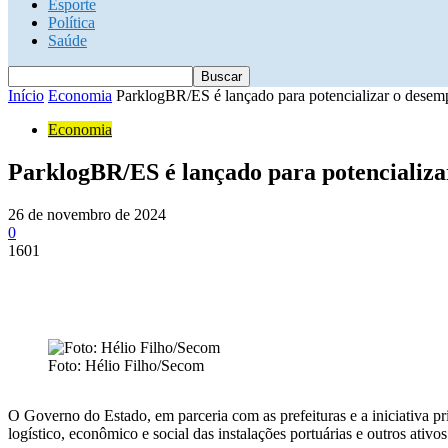
Esporte
Política
Saúde
Início
Economia
ParklogBR/ES é lançado para potencializar o desem
Economia
ParklogBR/ES é lançado para potencializa
26 de novembro de 2024
0
1601
Foto: Hélio Filho/Secom
O Governo do Estado, em parceria com as prefeituras e a iniciativa p
logístico, econômico e social das instalações portuárias e outros ativ