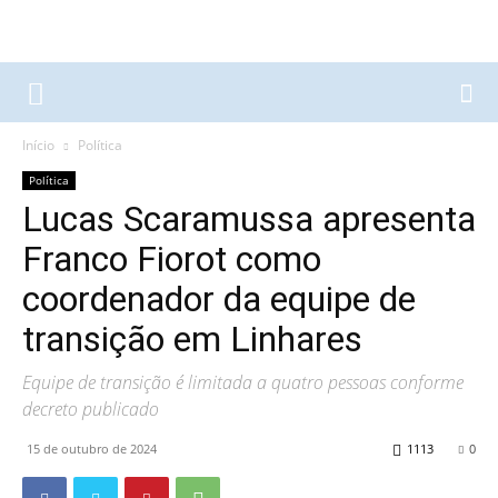
Início
Política
Política
Lucas Scaramussa apresenta
Franco Fiorot como
coordenador da equipe de
transição em Linhares
Equipe de transição é limitada a quatro pessoas conforme
decreto publicado
15 de outubro de 2024
1113
0