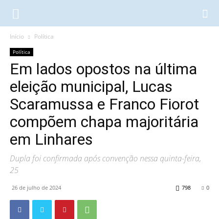
Início
Política
Política
Em lados opostos na última
eleição municipal, Lucas
Scaramussa e Franco Fiorot
compõem chapa majoritária
em Linhares
Dupla foi confirmada após convenção nessa quinta-feira,
25
26 de julho de 2024
798
0