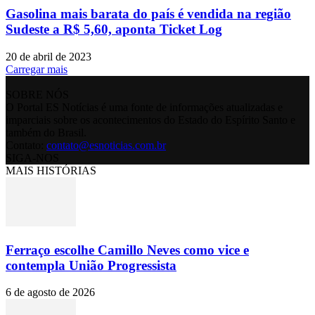
Gasolina mais barata do país é vendida na região
Sudeste a R$ 5,60, aponta Ticket Log
20 de abril de 2023
Carregar mais
SOBRE NÓS
O Portal ES Notícias é uma fonte de informações atualizadas e
imparciais sobre os acontecimentos do Estado do Espírito Santo e
também do Brasil.
Contato:
contato@esnoticias.com.br
SIGA-NOS
MAIS HISTÓRIAS
Ferraço escolhe Camillo Neves como vice e
contempla União Progressista
6 de agosto de 2026