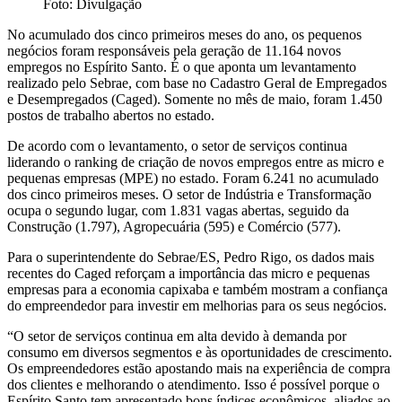
Foto: Divulgação
No acumulado dos cinco primeiros meses do ano, os pequenos
negócios foram responsáveis pela geração de 11.164 novos
empregos no Espírito Santo. É o que aponta um levantamento
realizado pelo Sebrae, com base no Cadastro Geral de Empregados
e Desempregados (Caged). Somente no mês de maio, foram 1.450
postos de trabalho abertos no estado.
De acordo com o levantamento, o setor de serviços continua
liderando o ranking de criação de novos empregos entre as micro e
pequenas empresas (MPE) no estado. Foram 6.241 no acumulado
dos cinco primeiros meses. O setor de Indústria e Transformação
ocupa o segundo lugar, com 1.831 vagas abertas, seguido da
Construção (1.797), Agropecuária (595) e Comércio (577).
Para o superintendente do Sebrae/ES, Pedro Rigo, os dados mais
recentes do Caged reforçam a importância das micro e pequenas
empresas para a economia capixaba e também mostram a confiança
do empreendedor para investir em melhorias para os seus negócios.
“O setor de serviços continua em alta devido à demanda por
consumo em diversos segmentos e às oportunidades de crescimento.
Os empreendedores estão apostando mais na experiência de compra
dos clientes e melhorando o atendimento. Isso é possível porque o
Espírito Santo tem apresentado bons índices econômicos, aliados ao