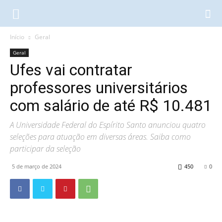
Início
Geral
Geral
Ufes vai contratar
professores universitários
com salário de até R$ 10.481
A Universidade Federal do Espírito Santo anunciou quatro
seleções para atuação em diversas áreas. Saiba como
participar da seleção
5 de março de 2024
450
0