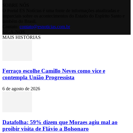
SOBRE NÓS
O Portal ES Notícias é uma fonte de informações atualizadas e
imparciais sobre os acontecimentos do Estado do Espírito Santo e
também do Brasil.
Contato:
contato@esnoticias.com.br
SIGA-NOS
MAIS HISTÓRIAS
Ferraço escolhe Camillo Neves como vice e
contempla União Progressista
6 de agosto de 2026
Datafolha: 59% dizem que Moraes agiu mal ao
proibir visita de Flávio a Bolsonaro