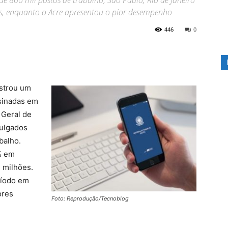
de 800 mil postos de trabalho; São Paulo, Rio de Janeiro
os, enquanto o Acre apresentou o pior desempenho
446
0
istrou um
ssinadas em
 Geral de
ulgados
balho.
% em
 milhões.
ríodo em
ores
Foto: Reprodução/Tecnoblog