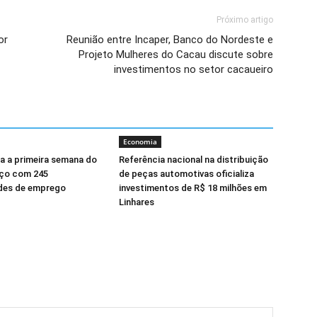
Próximo artigo
or
Reunião entre Incaper, Banco do Nordeste e
Projeto Mulheres do Cacau discute sobre
investimentos no setor cacaueiro
Economia
a a primeira semana do
Referência nacional na distribuição
ço com 245
de peças automotivas oficializa
des de emprego
investimentos de R$ 18 milhões em
Linhares