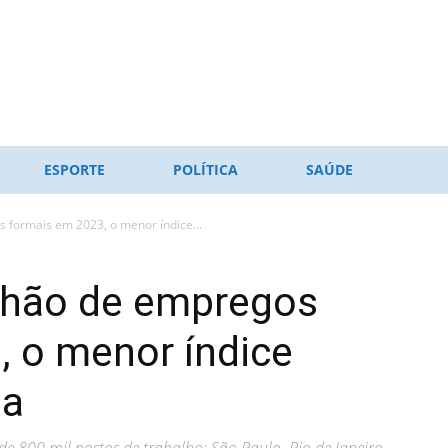
ESPORTE
POLÍTICA
SAÚDE
s formais em 2023, o menor índice...
milhão de empregos
, o menor índice
ia