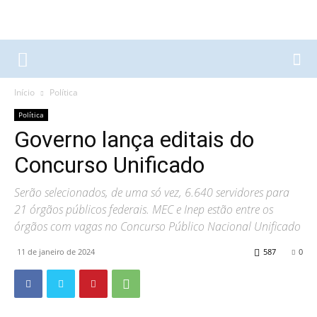
Início
Política
Política
Governo lança editais do
Concurso Unificado
Serão selecionados, de uma só vez, 6.640 servidores para
21 órgãos públicos federais. MEC e Inep estão entre os
órgãos com vagas no Concurso Público Nacional Unificado
11 de janeiro de 2024
587
0